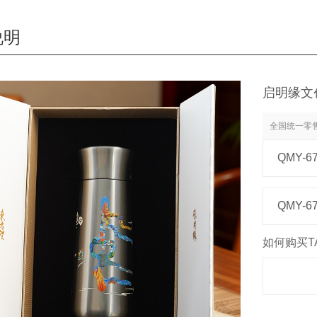
说明
启明缘文创
全国统一零
QMY-6
QMY-6
如何购买T